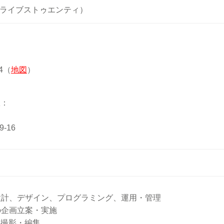
0（トライブストゥエンティ）
4（
地図
）
室：
-16
設計、デザイン、プログラミング、運用・管理
の企画立案・実施
・撮影・編集